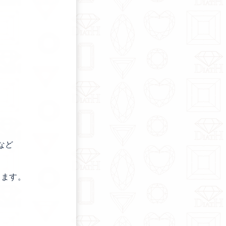
など
ります。