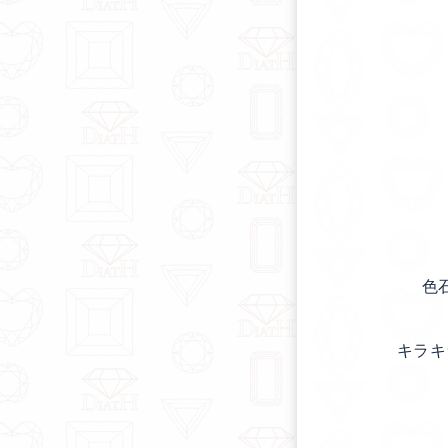
色
キラキ