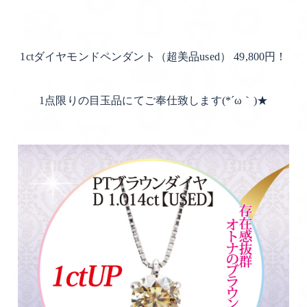
1ctダイヤモンドペンダント（超美品used） 49,800円！
1点限りの目玉品にてご奉仕致します(*´ω｀)★