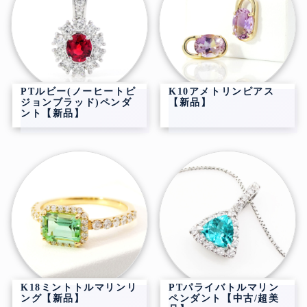
PTルビー(ノーヒートピ
K10アメトリンピアス
ジョンブラッド)ペンダ
【新品】
ント【新品】
K18ミントトルマリンリ
PTパライバトルマリン
ング【新品】
ペンダント【中古/超美