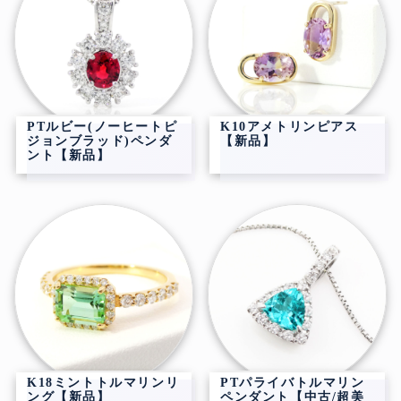
PTルビー(ノーヒートピ
K10アメトリンピアス
ジョンブラッド)ペンダ
【新品】
ント【新品】
K18ミントトルマリンリ
PTパライバトルマリン
ング【新品】
ペンダント【中古/超美