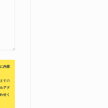
に内容
ますの
ルアド
わせく