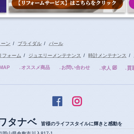
トーン
/
ブライダル
/
パール
リフォーム
/
ジュエリーメンテナンス
/
時計メンテナンス
/
MAP
オススメ商品
お問い合わせ
求人


ワタナベ
皆様のライフスタイルに輝きと感動を
0811岡山県倉敷市川入817-1