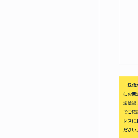
「送信
にお間
送信後
でご確
レスに
ださい